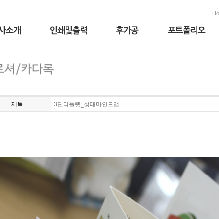
H
제목
3단리플렛_생태마인드맵