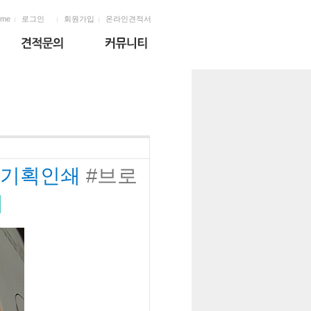
ome
로그인
회원가입
온라인견적서
기획인쇄
#브로
쇄