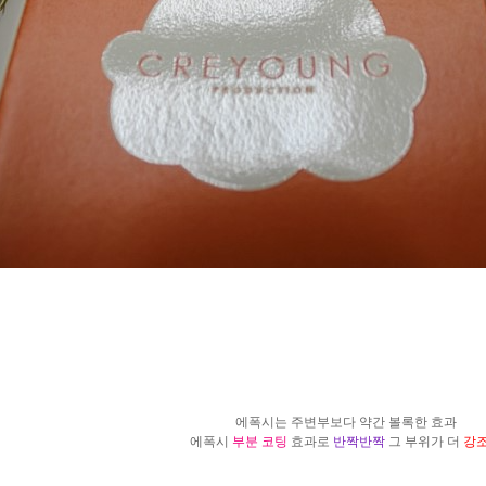
에폭시는 주변부보다 약간 볼록한 효과
에폭시
부분 코팅
효과로
반짝반짝
그 부위가 더
강조