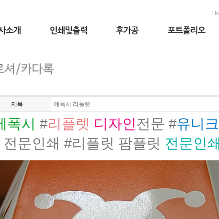
H
제목
에폭시 리플렛
에폭시
#
리플렛
디자인
전문 #
유니크
 전문인쇄 #리플릿 팜플릿
전문인