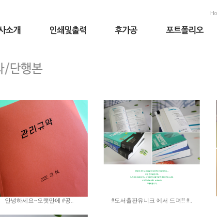
H
안녕하세요~​오랫만에 #공..
#도서출판유니크 에서 드뎌!! #..