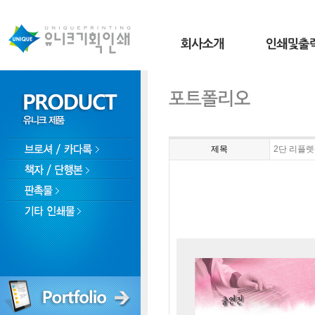
제목
2단 리플렛